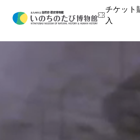
チケット
入
開館時間・休館日・観覧料
常設展
年間カレンダー
学ぶ・楽しむ
博物館概要
フロアマップ
イベント
授業での利用
博物館外部評価
昼食場所／近隣施設
博物館利用の手引き
出版物
お子様連れの方へ
収蔵資料検索