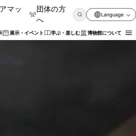
アマッ
団体の方
Language
へ
示
展示・イベント
学ぶ・楽しむ
博物館について
マップ
示会
ート
議会
のお願い
館
ご質問