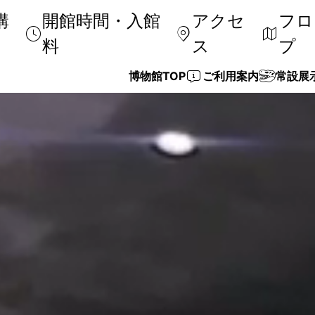
購
開館時間・入館
アクセ
フロ
料
ス
プ
博物館TOP
ご利用案内
常設展
交通アクセス
いのちのたびの物語
特別展・企画展
体験プログラム／出前授業
スタッフ紹介
周辺観光
過去の展
ワークシ
博物館協
団体の方へ
貸出セット
東アジア友好博物館交流事業
減免申請
修学旅行
研究倫理
ミュージアムショップ
展示解説サービス
情報誌
お客様へ
3D博物
バリアフリー
学びのリンク集
よくある