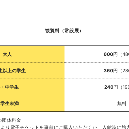
観覧料（常設展）
大人
600
円（48
生以上の学生
360
円（28
小・中学生
240
円（19
小学生未満
無料
の団体料金
ーより電子チケットを事前にご購入いただくか、入館時に館