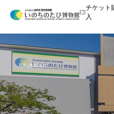
チケット
入
開館時間・休館日・観覧料
常設展
年間カレンダー
学ぶ・楽しむ
博物館概要
フロアマップ
イベント
授業での利用
博物館外部評価
TOP
ご利用案内
昼食場所／近隣施設
博物館利用の手引き
出版物
お子様連れの方へ
収蔵資料検索