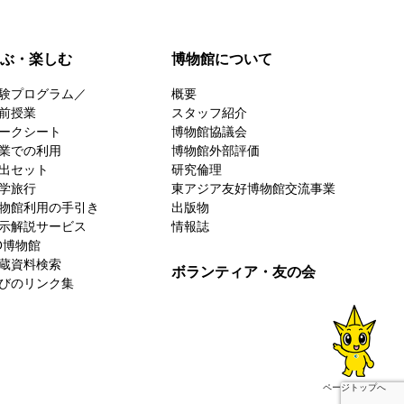
ぶ・楽しむ
博物館について
験プログラム／
概要
前授業
スタッフ紹介
ークシート
博物館協議会
業での利用
博物館外部評価
出セット
研究倫理
学旅行
東アジア友好博物館交流事業
物館利用の手引き
出版物
示解説サービス
情報誌
D博物館
蔵資料検索
ボランティア・友の会
びのリンク集
ページトップへ