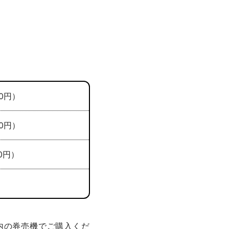
0円）
0円）
0円）
内の券売機でご購入くだ