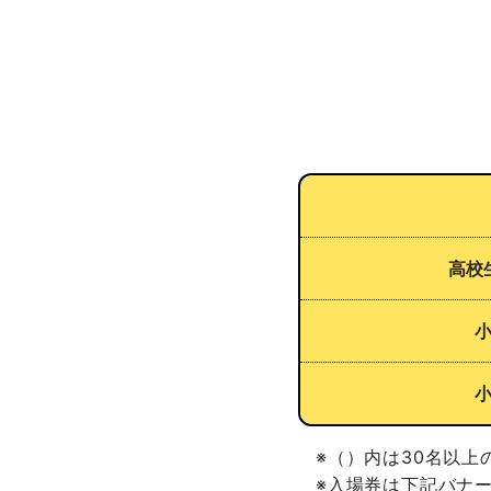
高校
※（）内は30名以上
※入場券は下記バナ