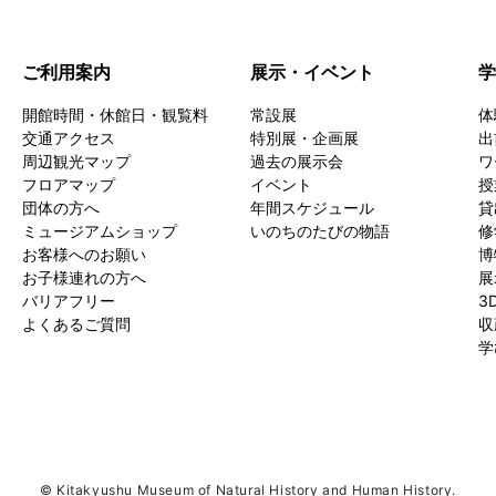
ご利用案内
展示・イベント
学
開館時間・休館日・観覧料
常設展
体
交通アクセス
特別展・企画展
出
周辺観光マップ
過去の展示会
ワ
フロアマップ
イベント
授
団体の方へ
年間スケジュール
貸
ミュージアムショップ
いのちのたびの物語
修
お客様へのお願い
博
お子様連れの方へ
展
バリアフリー
3
よくあるご質問
収
学
© Kitakyushu Museum of Natural History and Human History.