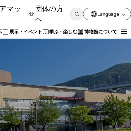
アマッ
団体の方
Language
へ
示
展示・イベント
学ぶ・楽しむ
博物館について
マップ
示会
ート
議会
のお願い
館
ご質問