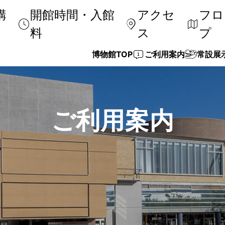
購
開館時間・入館
アクセ
フロ
料
ス
プ
博物館TOP
ご利用案内
常設展
交通アクセス
いのちのたびの物語
特別展・企画展
体験プログラム／出前授業
スタッフ紹介
周辺観光
過去の展
ワークシ
博物館協
ご利用案内
団体の方へ
貸出セット
東アジア友好博物館交流事業
減免申請
修学旅行
研究倫理
ミュージアムショップ
展示解説サービス
情報誌
お客様へ
3D博物
バリアフリー
学びのリンク集
よくある